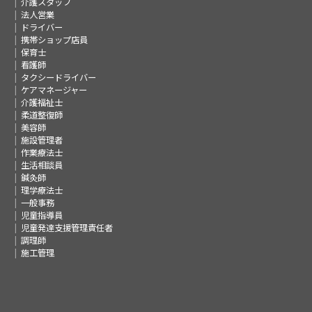
介護スタッフ
法人営業
ドライバー
携帯ショップ店員
保育士
看護師
タクシードライバー
ケアマネージャー
介護福祉士
柔道整復師
美容師
施設管理者
作業療法士
生活相談員
鍼灸師
理学療法士
一般事務
児童指導員
児童発達支援管理責任者
調理師
施工管理