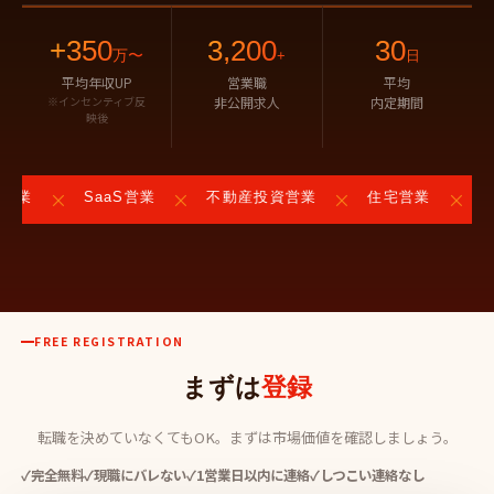
+350
3,200
30
万〜
+
日
平均年収UP
営業職
平均
※インセンティブ反
非公開求人
内定期間
映後
×
×
×
×
営業
SaaS営業
不動産投資営業
住宅営業
メ
FREE REGISTRATION
まずは
登録
転職を決めていなくてもOK。まずは市場価値を確認しましょう。
✓
完全無料
✓
現職にバレない
✓
1営業日以内に連絡
✓
しつこい連絡なし