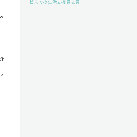
ビスでの生活支援員社員
み
介
い