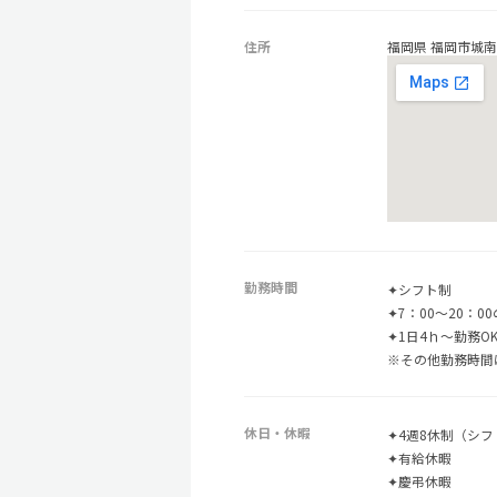
住所
福岡県 福岡市城南区
勤務時間
✦シフト制
✦7：00～20：
✦1日4ｈ～勤務O
※その他勤務時間
休日・休暇
✦4週8休制（シ
✦有給休暇
✦慶弔休暇