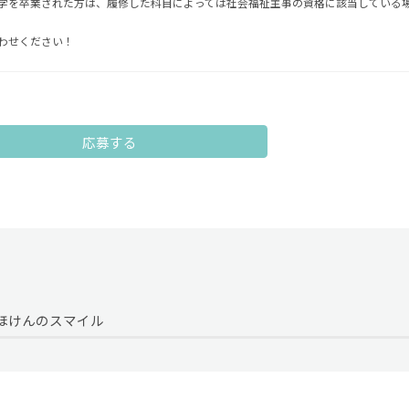
学を卒業された方は、履修した科目によっては社会福祉主事の資格に該当している
わせください！
応募する
ほけんのスマイル