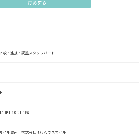
応募する
相談・連携・調整スタッフパート
ト
 堤1-10-21-1階
マイル城南 株式会社ほけんのスマイル