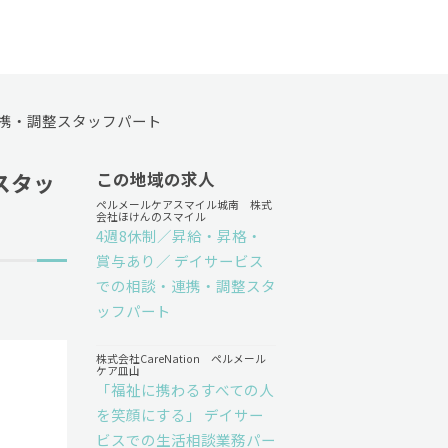
連携・調整スタッフパート
スタッ
この地域の求人
ペルメールケアスマイル城南 株式
会社ほけんのスマイル
4週8休制／昇給・昇格・
賞与あり／ デイサービス
での相談・連携・調整スタ
ッフパート
株式会社CareNation ペルメール
ケア皿山
「福祉に携わるすべての人
を笑顔にする」 デイサー
ビスでの生活相談業務パー