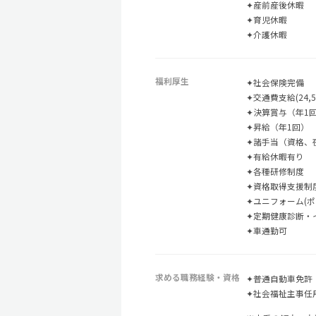
✦産前産後休暇
✦育児休暇
✦介護休暇
福利厚生
✦社会保険完備
✦交通費支給(24,5
✦決算賞与（年1
✦昇給（年1回）
✦諸手当（資格、
✦有給休暇有り
✦各種研修制度
✦資格取得支援制
✦ユニフォーム(ポ
✦定期健康診断・
✦車通勤可
求める職務経験・資格
✦普通自動車免許
✦社会福祉主事任