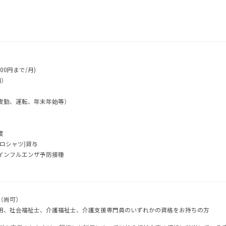
00円まで/月)
回）
夜勤、運転、年末年始等）
度
ロシャツ)貸与
インフルエンザ予防接種
（尚可）
用、社会福祉士、介護福祉士、介護支援専門員のいずれかの資格をお持ちの方