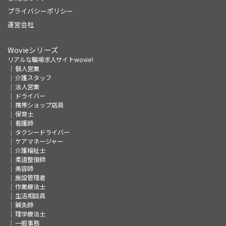
プライバシーポリシー
運営会社
Wovieシリーズ
リアルな職場求人サイトwovie!
個人営業
介護スタッフ
法人営業
ドライバー
携帯ショップ店員
保育士
看護師
タクシードライバー
ケアマネージャー
介護福祉士
柔道整復師
美容師
施設管理者
作業療法士
生活相談員
鍼灸師
理学療法士
一般事務