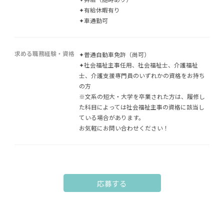
✦有給休暇有り
✦車通勤可
求める職務経験・資格
✦普通自動車免許（尚可）
✦社会福祉主事任用、社会福祉士、介護福祉
士、介護支援専門員のいずれかの資格をお持ち
の方
※文系の短大・大学を卒業された方は、履修し
た科目によっては社会福祉主事の資格に該当し
ている場合があります。
お気軽にお問い合わせください！
応募する