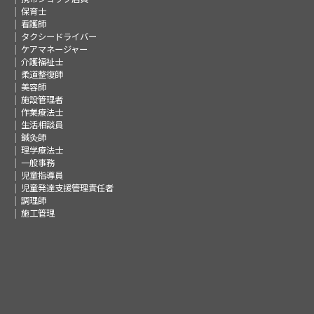
保育士
看護師
タクシードライバー
ケアマネージャー
介護福祉士
柔道整復師
美容師
施設管理者
作業療法士
生活相談員
鍼灸師
理学療法士
一般事務
児童指導員
児童発達支援管理責任者
調理師
施工管理