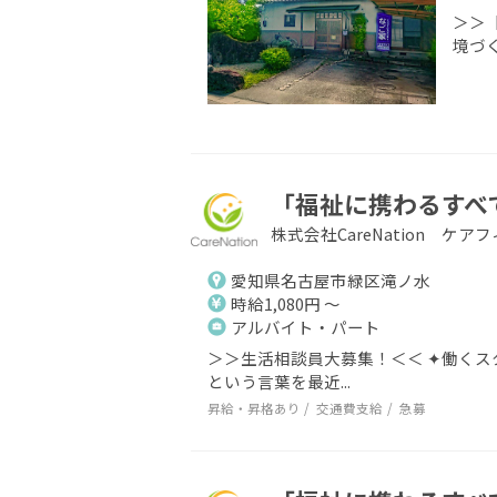
＞＞
境づく
「福祉に携わるすべ
株式会社CareNation ケ
愛知県名古屋市緑区滝ノ水
時給1,080円 ～
アルバイト・パート
＞＞生活相談員大募集！＜＜ ✦働くス
という言葉を最近...
昇給・昇格あり
交通費支給
急募