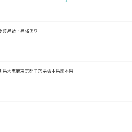
急募
昇給・昇格あり
川県
大阪府
東京都
千葉県
栃木県
熊本県